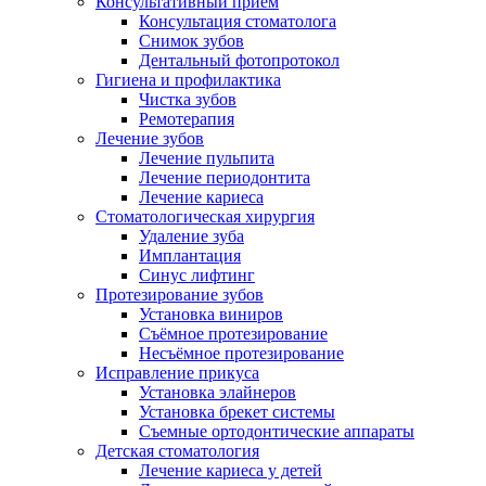
Консультативный прием
Консультация стоматолога
Снимок зубов
Дентальный фотопротокол
Гигиена и профилактика
Чистка зубов
Ремотерапия
Лечение зубов
Лечение пульпита
Лечение периодонтита
Лечение кариеса
Стоматологическая хирургия
Удаление зуба
Имплантация
Синус лифтинг
Протезирование зубов
Установка виниров
Съёмное протезирование
Несъёмное протезирование
Исправление прикуса
Установка элайнеров
Установка брекет системы
Съемные ортодонтические аппараты
Детская стоматология
Лечение кариеса у детей