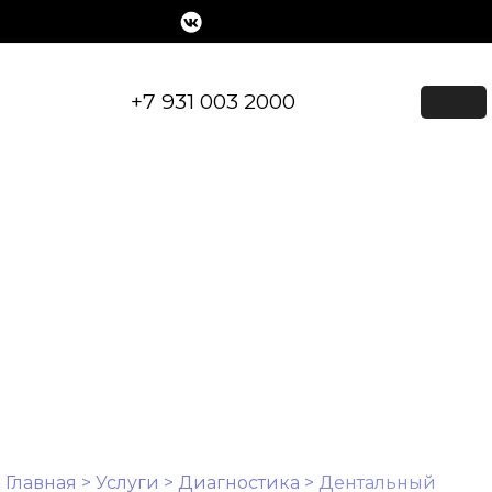
Skip
to
content
+7 931 003 2000
ДЕНТАЛЬНЫЙ ФОТОПРОТОКОЛ
Главная
>
Услуги
>
Диагностика
>
Дентальный