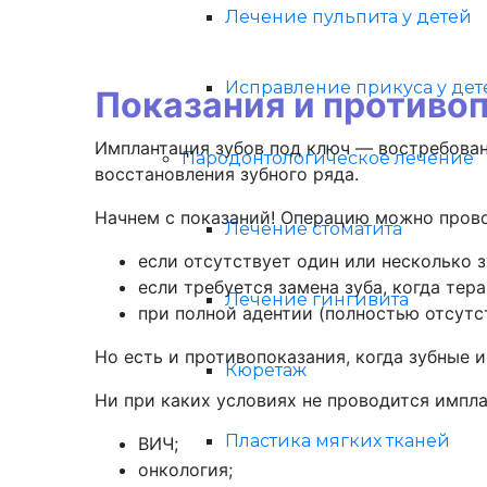
Лечение пульпита у детей
Исправление прикуса у дет
Показания и противо
Имплантация зубов под ключ — востребованн
Пародонтологическое лечение
восстановления зубного ряда.
Начнем с показаний! Операцию можно прово
Лечение стоматита
если отсутствует один или несколько з
если требуется замена зуба, когда тер
Лечение гингивита
при полной адентии (полностью отсутс
Но есть и противопоказания, когда зубные
Кюретаж
Ни при каких условиях не проводится импл
Пластика мягких тканей
ВИЧ;
онкология;