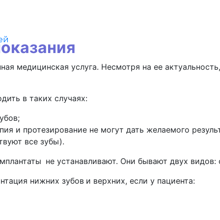
ей
показания
ая медицинская услуга. Несмотря на ее актуальность,
дить в таких случаях:
убов;
апия и протезирование не могут дать желаемого результ
твуют все зубы).
 имплантаты
не устанавливают. Они бывают двух видов:
антация нижних зубов
и верхних, если у пациента: