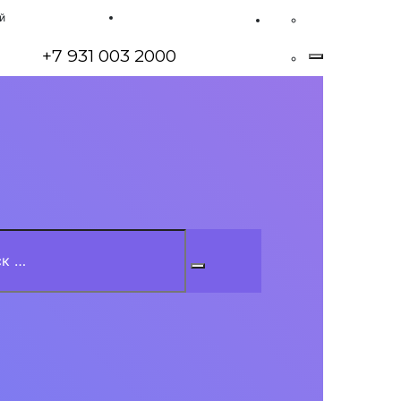
ой
Войти
+7 931 003 2000
h
Search