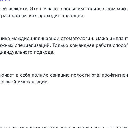
ней челюсти.
Это связано с большим количеством мифо
 расскажем, как проходит операция.
иника междисциплинарной стоматологии. Даже имплант
ежных специализаций. Только командная работа способ
дивидуального подхода.
лючает в себя полную санацию полости рта, профгигие
спешной имплантации.
 или спустя несколько месяцев. Все зависит от того к