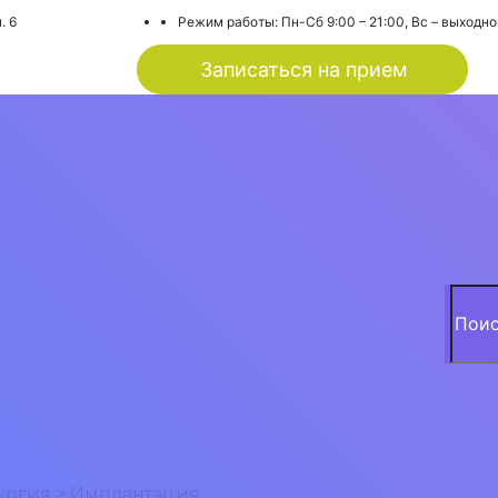
. 6
Режим работы: Пн-Сб 9:00 – 21:00, Вс – выходн
Записаться на прием
Searc
for:
ургия
>
Имплантация