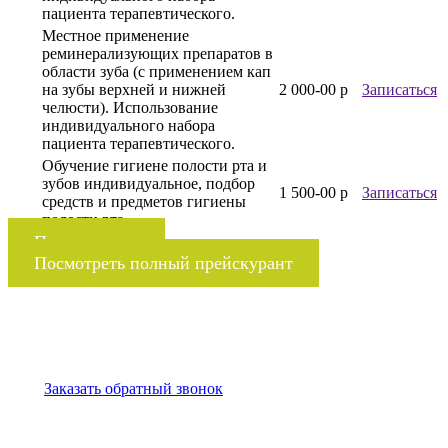
пациента терапевтического.
Местное применение
реминерализующих препаратов в
области зуба (с применением кап
на зубы верхней и нижней
2 000-00 р
Записаться
челюсти). Использование
индивидуального набора
пациента терапевтического.
Обучение гигиене полости рта и
зубов индивидуальное, подбор
1 500-00 р
Записаться
средств и предметов гигиены
полости рта.
Показать еще
Посмотреть полный прейскурант
Запишитесь на прием
или оставьте заявку
Заказать обратный звонок
Записаться на прием