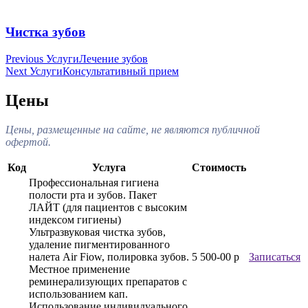
Чистка зубов
Навигация
Previous Услуги
Лечение зубов
Next Услуги
Консультативный прием
по
записям
Цены
Цены, размещенные на сайте, не являются публичной
офертой.
Код
Услуга
Стоимость
Профессиональная гигиена
полости рта и зубов. Пакет
ЛАЙТ (для пациентов с высоким
индексом гигиены)
Ультразвуковая чистка зубов,
удаление пигментированного
налета Air Fiow, полировка зубов.
5 500-00 р
Записаться
Местное применение
реминерализующих препаратов с
использованием кап.
Использование индивидуального