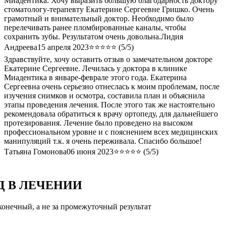
Миадентика. Хочу выразить большую благодарность доктору
стоматологу-терапевту Екатерине Сергеевне Гришко. Очень
грамотный и внимательный доктор. Необходимо было
перелечивать ранее пломбированные каналы, чтобы
сохранить зубы. Результатом очень довольна.
Лидия
Андреева
15 апреля 2023
⭐⭐⭐⭐⭐ (5/5)
Здравствуйте, хочу оставить отзыв о замечательном докторе
Екатерине Сергеевне. Лечилась у доктора в клинике
Миадентика в январе-феврале этого года. Екатерина
Сергеевна очень серьезно отнеслась к моим проблемам, после
изучения снимков и осмотра, составила план и объяснила
этапы проведения лечения. После этого так же настоятельно
рекомендовала обратиться к врачу ортопеду, для дальнейшего
протезирования. Лечение было проведено на высоком
профессиональном уровне и с пояснением всех медицинских
манипуляций т.к. я очень переживала. Спасибо большое!
Татьяна Гомонова
06 июня 2023
⭐⭐⭐⭐⭐ (5/5)
 В ЛЕЧЕНИИ
конечный, а не за промежуточный результат