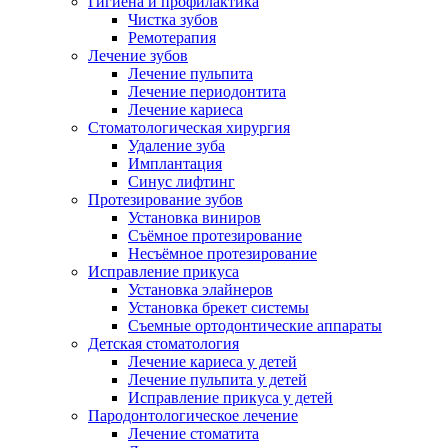
Гигиена и профилактика
Чистка зубов
Ремотерапия
Лечение зубов
Лечение пульпита
Лечение периодонтита
Лечение кариеса
Стоматологическая хирургия
Удаление зуба
Имплантация
Синус лифтинг
Протезирование зубов
Установка виниров
Съёмное протезирование
Несъёмное протезирование
Исправление прикуса
Установка элайнеров
Установка брекет системы
Съемные ортодонтические аппараты
Детская стоматология
Лечение кариеса у детей
Лечение пульпита у детей
Исправление прикуса у детей
Пародонтологическое лечение
Лечение стоматита