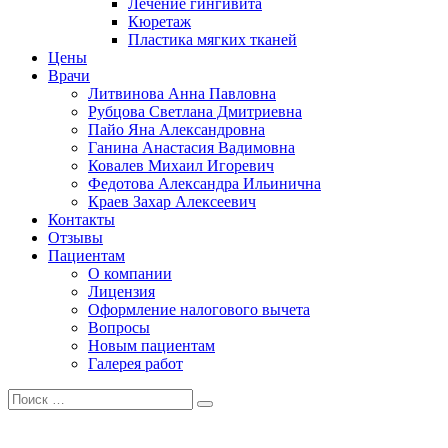
Лечение гингивита
Кюретаж
Пластика мягких тканей
Цены
Врачи
Литвинова Анна Павловна
Рубцова Светлана Дмитриевна
Пайо Яна Александровна
Ганина Анастасия Вадимовна
Ковалев Михаил Игоревич
Федотова Александра Ильинична
Краев Захар Алексеевич
Контакты
Отзывы
Пациентам
О компании
Лицензия
Оформление налогового вычета
Вопросы
Новым пациентам
Галерея работ
Search
Search
for: